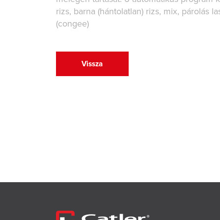
rizs, barna (hántolatlan) rizs, mix, párolás l
(congee)
Vissza