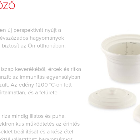
ŐZŐ
en új perspektívát nyújt a
z évszázados hagyományok
 biztosít az Ön otthonában,
iszap keverékéből, ércek és ritka
unzit: az immunitás egyensúlyban
zült. Az edény 1200 °C-on lett
rtalmatlan, és a felülete
rizs mindig illatos és puha,
lektronikus működtetés az érintős
éklet beállítását és a kész étel
közül választhat: hagyományos