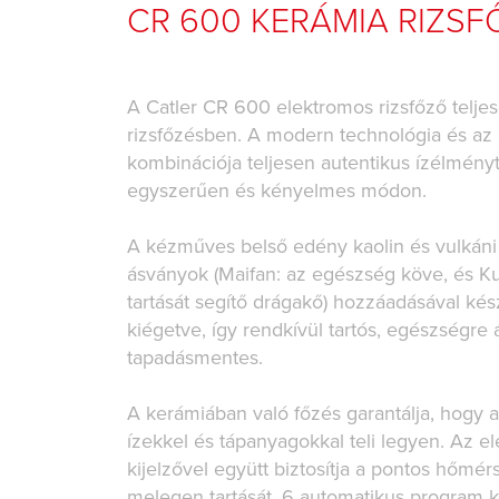
CR 600 KERÁMIA RIZSF
A Catler CR 600 elektromos rizsfőző teljes
rizsfőzésben. A modern technológia és a
kombinációja teljesen autentikus ízélményt
egyszerűen és kényelmes módon.
A kézműves belső edény kaolin és vulkáni 
ásványok (Maifan: az egészség köve, és K
tartását segítő drágakő) hozzáadásával kés
kiégetve, így rendkívül tartós, egészségre á
tapadásmentes.
A kerámiában való főzés garantálja, hogy a 
ízekkel és tápanyagokkal teli legyen. Az e
kijelzővel együtt biztosítja a pontos hőmérs
melegen tartását. 6 automatikus program 