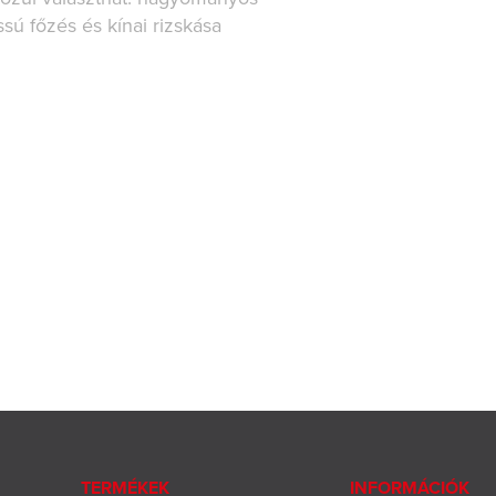
assú főzés és kínai rizskása
TERMÉKEK
INFORMÁCIÓK