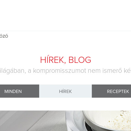
FŐZŐ
HÍREK, BLOG
ilágában, a kompromisszumot nem ismerő ké
MINDEN
HÍREK
RECEPTEK