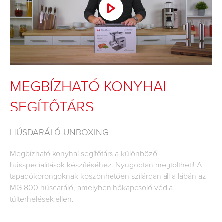
MEGBÍZHATÓ KONYHAI
SEGÍTŐTÁRS
HÚSDARÁLÓ UNBOXING
Megbízható konyhai segítőtárs a különböző
hússpecialitások készítéséhez. Nyugodtan megtöltheti! A
tapadókorongoknak köszönhetően szilárdan áll a lábán az
MG 800 húsdaráló, amelyben hőkapcsoló véd a
túlterhelések ellen.