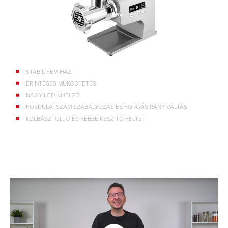
STABIL FÉM HÁZ
ÉRINTÉSES MŰKÖDTETÉS
NAGY LCD-KIJELZŐ
FORDULATSZÁM SZABÁLYOZÁS ÉS FORGÁSIRÁNY VÁLTÁS
KOLBÁSZTÖLTŐ ÉS KEBBE KÉSZÍTŐ FELTÉT