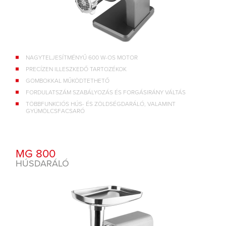
NAGYTELJESÍTMÉNYŰ 600 W-OS MOTOR
PRECÍZEN ILLESZKEDŐ TARTOZÉKOK
GOMBOKKAL MŰKÖDTETHETŐ
FORDULATSZÁM SZABÁLYOZÁS ÉS FORGÁSIRÁNY VÁLTÁS
TÖBBFUNKCIÓS HÚS- ÉS ZÖLDSÉGDARÁLÓ, VALAMINT
GYÜMÖLCSFACSARÓ
MG 800
HÚSDARÁLÓ