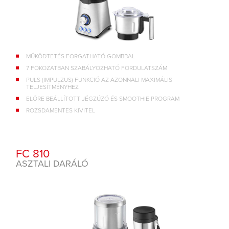
MŰKÖDTETÉS FORGATHATÓ GOMBBAL
7 FOKOZATBAN SZABÁLYOZHATÓ FORDULATSZÁM
PULS (IMPULZUS) FUNKCIÓ AZ AZONNALI MAXIMÁLIS
TELJESÍTMÉNYHEZ
ELŐRE BEÁLLÍTOTT JÉGZÚZÓ ÉS SMOOTHIE PROGRAM
ROZSDAMENTES KIVITEL
FC 810
ASZTALI DARÁLÓ