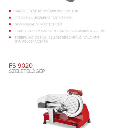
NAGYTELJESÍTMÉNYŰ 600 W-OS MOTOR
PRECÍZEN ILLESZKEDŐ TARTOZÉKOK
GOMBOKKAL MŰKÖDTETHETŐ
FORDULATSZÁM SZABÁLYOZÁS ÉS FORGÁSIRÁNY VÁLTÁS
TÖBBFUNKCIÓS HÚS- ÉS ZÖLDSÉGDARÁLÓ, VALAMINT
GYÜMÖLCSFACSARÓ
FS 9020
SZELETELŐGÉP