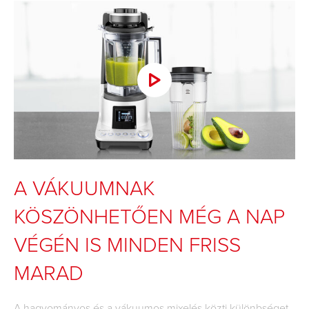
A VÁKUUMNAK
KÖSZÖNHETŐEN MÉG A NAP
VÉGÉN IS MINDEN FRISS
MARAD
A hagyományos és a vákuumos mixelés közti különbséget