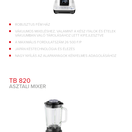
ROBUSZTUS FÉM HÁZ
VÁKUUMOS MIXELÉSHEZ, VALAMINT A KÉSZ ITALOK ÉS ÉTELEK
VÁKUUMBAN VALÓ TÁROLÁSÁHOZ LETT KIFEJLESZTVE
A MAXIMÁLIS FORDULATSZÁM 26 500 F/P
JAPÁN KÉSTECHNOLÓGIA ÉS ÉLEZÉS
NAGY NYÍLÁS AZ ALAPANYAGOK KÉNYELMES ADAGOLÁSÁHOZ
TB 820
ASZTALI MIXER