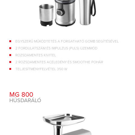
EGYSZERŰ MŰKÖDTETÉS A FORGATHATÓ GOMB SEGÍTÉSÉVEL
2 FORDULATSZÁM ÉS IMPULZUS (PULS) ÜZEMMÓD
ROZSDAMENTES KIVITEL
2 ROZSDAMENTES ACÉLEDÉNY ÉS SMOOTHIE POHÁR
TELJESÍTMÉNYFELVÉTEL 350 W
MG 800
HÚSDARÁLÓ