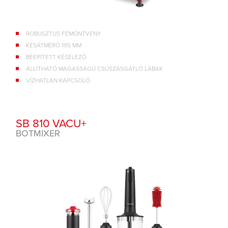
ROBUSZTUS FÉMÖNTVÉNY
KÉSÁTMÉRŐ 195 MM
BEÉPÍTETT KÉSÉLEZŐ
ÁLLÍTHATÓ MAGASSÁGÚ CSÚSZÁSGÁTLÓ LÁBAK
VÍZHATLAN KAPCSOLÓ
SB 810 VACU+
BOTMIXER