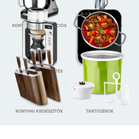
KONYHAI MULTIFUNKCIÓS
MIXELÉS ÉS DARÁLÁS
KÉSZÜLÉKEK
KÁVÉ ÉS TEA KÉSZÍTÉS
FŐZÉS ÉS SÜTÉS
KONYHAI KIEGÉSZÍTŐK
TARTOZÉKOK