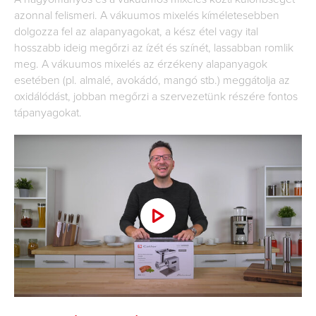
azonnal felismeri. A vákuumos mixelés kíméletesebben
dolgozza fel az alapanyagokat, a kész étel vagy ital
hosszabb ideig megőrzi az ízét és színét, lassabban romlik
meg. A vákuumos mixelés az érzékeny alapanyagok
esetében (pl. almalé, avokádó, mangó stb.) meggátolja az
oxidálódást, jobban megőrzi a szervezetünk részére fontos
tápanyagokat.