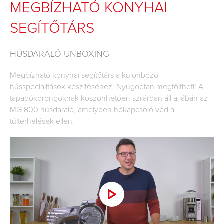
MEGBÍZHATÓ KONYHAI
SEGÍTŐTÁRS
HÚSDARÁLÓ UNBOXING
Megbízható konyhai segítőtárs a különböző
hússpecialitások készítéséhez. Nyugodtan megtöltheti! A
tapadókorongoknak köszönhetően szilárdan áll a lábán az
MG 800 húsdaráló, amelyben hőkapcsoló véd a
túlterhelések ellen.