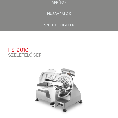
APRÍTÓK
HÚSDARÁLÓK
SZELETELŐGÉPEK
FS 9010
SZELETELŐGÉP