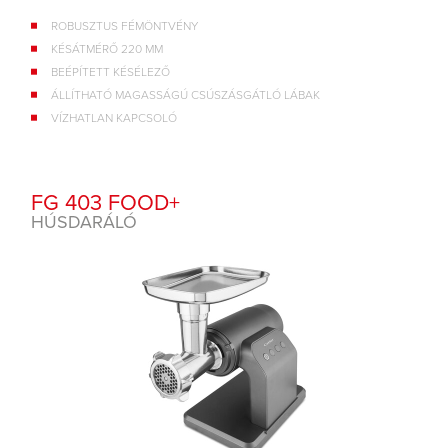
ROBUSZTUS FÉMÖNTVÉNY
KÉSÁTMÉRŐ 220 MM
BEÉPÍTETT KÉSÉLEZŐ
ÁLLÍTHATÓ MAGASSÁGÚ CSÚSZÁSGÁTLÓ LÁBAK
VÍZHATLAN KAPCSOLÓ
FG 403 FOOD+
HÚSDARÁLÓ