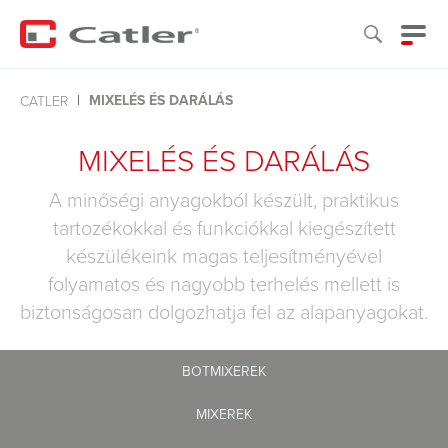
MIXELÉS ÉS DARÁLÁS
CATLER
MIXELÉS ÉS DARÁLÁS
A minőségi anyagokból készült, praktikus
tartozékokkal és funkciókkal kiegészített
készülékeink magas teljesítményével
folyamatos és nagyobb terhelés mellett is
biztonságosan dolgozhatja fel az alapanyagokat.
BOTMIXEREK
MIXEREK