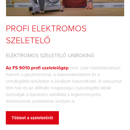
PROFI ELEKTROMOS
SZELETELŐ
ELEKTROMOS SZELETELŐ UNBOXING
Az FS 9010 profi szeletelőgép
nem csak háztartásokban,
hanem a gasztronómia, a kiskereskedelem és a
vendéglátás területein is kiválóan használható. A robusztus
fém ház és az állítható magasságú csúszásgátló lábak
biztosítják a tökéletes stabilitást a legkeményebb
élelmiszerek szeletelése közben is.
Többet a szeletelőről