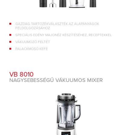
GAZDAG TARTOZÉKVÁLASZTÉK AZ ALAPANYAGOK
FELDOLGOZÁSÁHOZ
SPECIÁLIS EDÉNY MAJONÉZ KÉSZÍTÉSÉHEZ, RECEPTEKKEL
VÁKUUMOZÓ FELTÉT
PALACKMOSÓ KEFE
VB 8010
NAGYSEBESSÉGŰ VÁKUUMOS MIXER