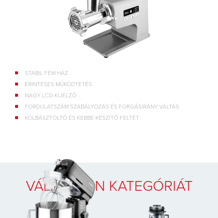
STABIL FÉM HÁZ
ÉRINTÉSES MŰKÖDTETÉS
NAGY LCD-KIJELZŐ
FORDULATSZÁM SZABÁLYOZÁS ÉS FORGÁSIRÁNY VÁLTÁS
KOLBÁSZTÖLTŐ ÉS KEBBE KÉSZÍTŐ FELTÉT
VÁLASSZON KATEGÓRIÁT