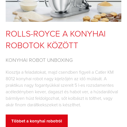
ROLLS-ROYCE A KONYHAI
ROBOTOK KÖZÖTT
KONYHAI ROBOT UNBOXING
Kiosztja a feladatokat, majd csendben figyeli a Catler KM
8012 konyhai robot nagy kijelzőjén az idő múlását. A
praktikus nagy fogantyúkkal szerelt 5 l-es rozsdamentes
acéledényben kever, dagaszt és habot ver, a húsdarálóval
bármilyen húst feldolgozhat, sőt kolbászt is tölthet, vagy
akár finom daráltkekszeket is készíthet.
Többet a konyhai robotról