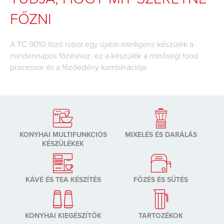
FŐZNI
A TC 9010 főző robot egy újabb intelligens készülék a
mindennapos főzéshez: ez a készülék a minőségi food
processor és a főzőedény kombinációja.
KONYHAI MULTIFUNKCIÓS
MIXELÉS ÉS DARÁLÁS
KÉSZÜLÉKEK
KÁVÉ ÉS TEA KÉSZÍTÉS
FŐZÉS ÉS SÜTÉS
KONYHAI KIEGÉSZÍTŐK
TARTOZÉKOK