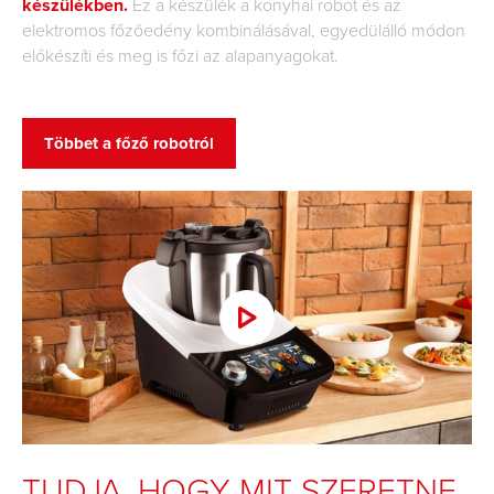
készülékben.
Ez a készülék a konyhai robot és az
elektromos főzőedény kombinálásával, egyedülálló módon
előkészíti és meg is főzi az alapanyagokat.
Többet a főző robotról
TUDJA, HOGY MIT SZERETNE