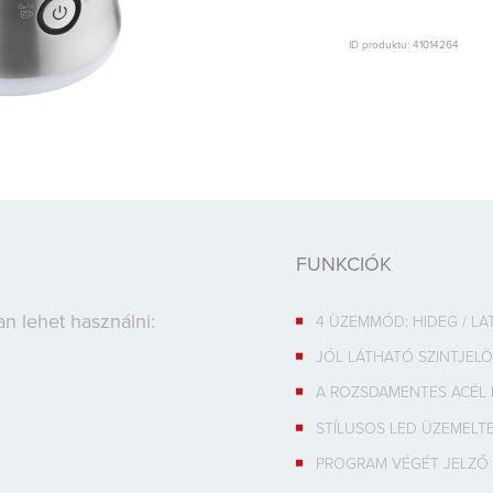
ID produktu: 41014264
FUNKCIÓK
n lehet használni:
4 ÜZEMMÓD: HIDEG / LA
JÓL LÁTHATÓ SZINTJELÖ
A ROZSDAMENTES ACÉL
STÍLUSOS LED ÜZEMELTE
PROGRAM VÉGÉT JELZŐ 