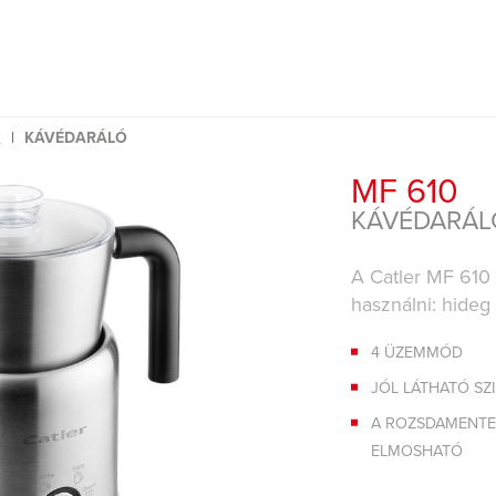
KÁVÉDARÁLÓ
K
MF 610
KÁVÉDARÁL
A Catler MF 610
használni: hideg 
4 ÜZEMMÓD
JÓL LÁTHATÓ SZ
A ROZSDAMENTE
ELMOSHATÓ