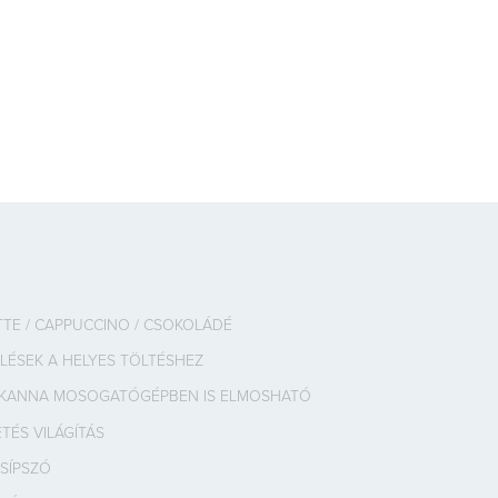
TTE / CAPPUCCINO / CSOKOLÁDÉ
LÉSEK A HELYES TÖLTÉSHEZ
 KANNA MOSOGATÓGÉPBEN IS ELMOSHATÓ
TÉS VILÁGÍTÁS
SÍPSZÓ