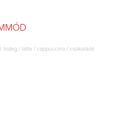
EMMÓD
hideg / latte / cappuccino / csokoládé