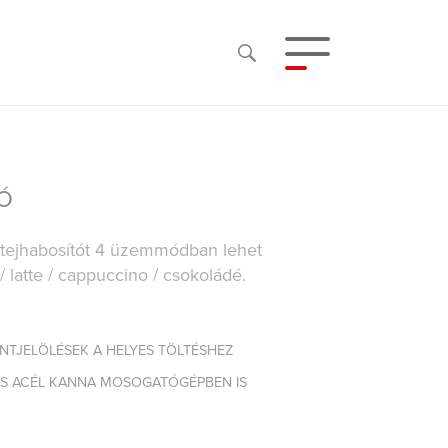
Ó
 tejhabosítót 4 üzemmódban lehet
/ latte / cappuccino / csokoládé.
INTJELÖLÉSEK A HELYES TÖLTÉSHEZ
S ACÉL KANNA MOSOGATÓGÉPBEN IS