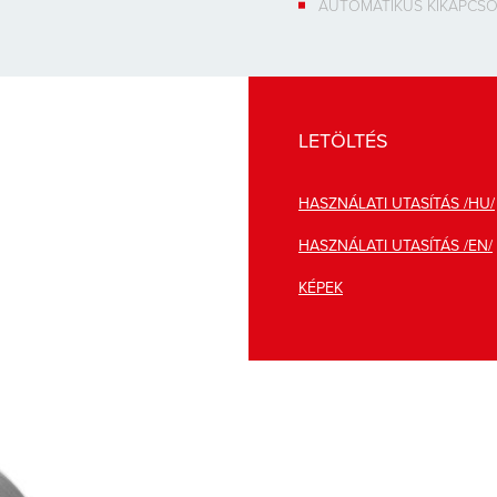
AUTOMATIKUS KIKAPCS
LETÖLTÉS
HASZNÁLATI UTASÍTÁS /HU/
HASZNÁLATI UTASÍTÁS /EN/
KÉPEK