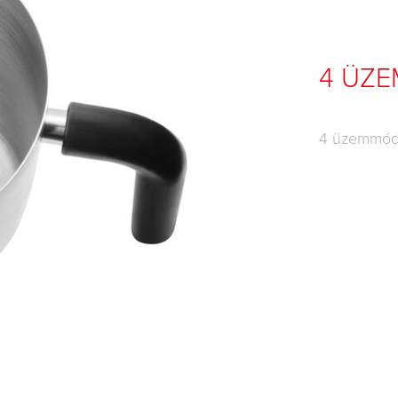
4 ÜZ
4 üzemmód: 