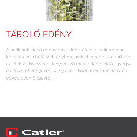
TÁROLÓ EDÉNY
A mellékelt tároló edényben, a kész ételeket vákuumban
lehet tárolni a hűtőszekrényben, amivel meghosszabbítható
az ételek frissessége, legyen szó maradék ételekről, gyógy-
és fűszernövényekről, vagy akár frissen mixelt málnáról és
egyéb gyümölcsökről.