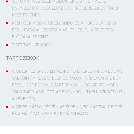
AUTOMATIKUS ÜZEMMÓDOK: SMOOTHIE ITALOK,
FAGYASZTOTT DESSZERTEK, FORRÓ LEVESEK ÉS PÜRÉK
KÉSZÍTÉSÉHEZ.
KÉZI ÜZEMMÓD: A MIXELÉSI IDŐ ÉS A FORDULATSZÁM
BEÁLLÍTÁSÁVAL EGYEDI MIXELÉSHEZ (PL. A RECEPTEK
ELŐÍRÁSAI SZERINT).
TISZTÍTÁS ÜZEMMÓD.
TARTOZÉKOK
A MIXERHEZ SPECIÁLIS ALAKÚ, 1,5 LITERES TRITÁN EDÉNY,
VALAMINT A KÉSZ ÉTELEK ÉS ITALOK TÁROLÁSÁHOZ EGY
FRESH CUP EDÉNY IS TARTOZIK (A HŰTŐSZEKRÉNYBEN
VALÓ TÁROLÁS ELŐTT AZ EDÉNYBŐL KI KELL SZIVATTYÚZNI
A LEVEGŐT).
A MIXER HÁTSÓ RÉSZÉN AZ ÉPPEN NEM HASZNÁLT FEDÉL
ÉS A HÁLÓZATI VEZETÉK IS TÁROLHATÓ.