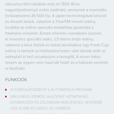
robusztus fém házában erős és 1500 W-os
nagyteljesítményű motor található, amelynek a maximális
fordulatszáma 26 500 f/p. A japán technológiával készült
és élezett kések, valamint a TritanTM mixelő edény,
továbbá az edény speciális kialakítása garantálja a
tökéletes mixelést. Ennek ellenére csendesen üzemel.
A mixerhez speciális alakú, 1,5 literes tritán edény,
valamint a kész ételek és italok tárolásához egy Fresh Cup
edény is tartozik (a hűtőszekrényben való tárolás előtt az
edényből ki kell szivattyúzni a levegőt). A mixer hátsó
részén az éppen nem használt fedél és a hálózati vezeték
is tárolható.
FUNKCIÓK
10 FORDULATSZÁM ÉS 5 AUTOMATIKUS PROGRAM
VÁKUUMOS ÜZEMÓD: ALACSONY VÍZTARTALMÚ
GYÜMÖLCSÖK ÉS ZÖLDSÉGEK MIXELÉSÉHEZ, KEVESEBB
LESZ A HAB ÉS LASSUL AZ OXIDÁCIÓ.