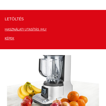
LETÖLTÉS
HASZNÁLATI UTASÍTÁS /HU/
KÉPEK