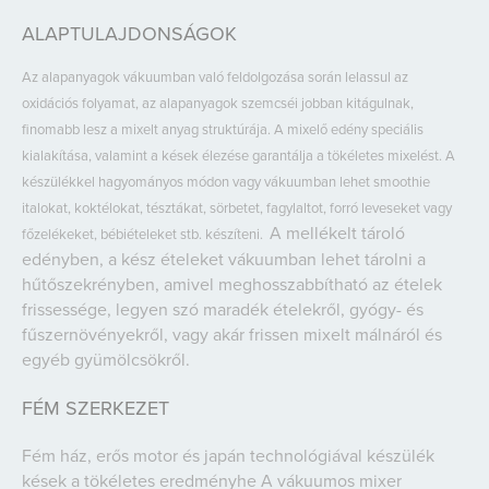
ALAPTULAJDONSÁGOK
Az alapanyagok vákuumban való feldolgozása során lelassul az
oxidációs folyamat, az alapanyagok szemcséi jobban kitágulnak,
finomabb lesz a mixelt anyag struktúrája. A mixelő edény speciális
kialakítása, valamint a kések élezése garantálja a tökéletes mixelést. A
készülékkel hagyományos módon vagy vákuumban lehet smoothie
italokat, koktélokat, tésztákat, sörbetet, fagylaltot, forró leveseket vagy
A mellékelt tároló
főzelékeket, bébiételeket stb. készíteni.
edényben, a kész ételeket vákuumban lehet tárolni a
hűtőszekrényben, amivel meghosszabbítható az ételek
frissessége, legyen szó maradék ételekről, gyógy- és
fűszernövényekről, vagy akár frissen mixelt málnáról és
egyéb gyümölcsökről.
FÉM SZERKEZET
Fém ház, erős motor és japán technológiával készülék
kések a tökéletes eredményhe A vákuumos mixer