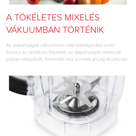
A TÖKÉLETES MIXELÉS
VÁKUUMBAN TÖRTÉNIK
Az alapanyagok vákuumban való feldolgozása során
lelassul az oxidációs folyamat, az alapanyagok szemcséi
jobban kitágulnak, finomabb lesz a mixelt anyag struktúrája.