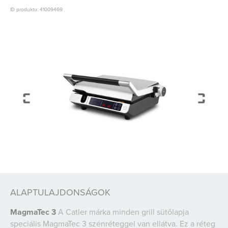
ID produktu: 41009469
ALAPTULAJDONSÁGOK
MagmaTec 3
A Catler márka minden grill sütőlapja
speciális MagmaTec 3 szénréteggel van ellátva. Ez a réteg